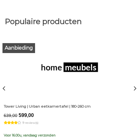
Populaire producten
Aanbieding
Tower Living | Urban eetkamertafel | 180-260 cm
Original
Current
599,00
639,00
price
price
9 review(s)
was:
is:
€639,00.
€599,00.
Voor 16.00u, vandaag verzonden