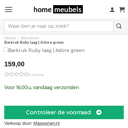
Ga
naar
inhoud
Search
for:
Stoelen
/
Barkrukken
Barkruk Ruby laag | Adore green
159,00
0 review(s)
Voor 16.00u, vandaag verzonden
Controleer de voorraad
Verkoop door:
Maxwonen.nl