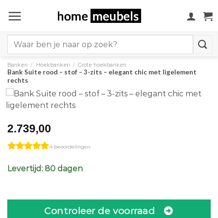
Ga
naar
inhoud
Search
for:
Banken
/
Hoekbanken
/
Grote hoekbanken
Bank Suite rood – stof – 3-zits – elegant chic met ligelement
rechts
2.739,00
4 beoordelingen
Levertijd: 80 dagen
Controleer de voorraad