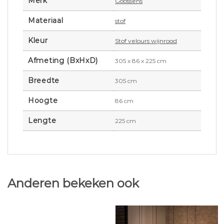
Merk
Goossens
Materiaal
stof
Kleur
Stof velours wijnrood
Afmeting (BxHxD)
305 x 86 x 225 cm
Breedte
305 cm
Hoogte
86 cm
Lengte
225 cm
Anderen bekeken ook