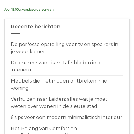
€639,00.
€599,00.
Voor 16.00u, vandaag verzonden
Recente berichten
De perfecte opstelling voor tv en speakers in
je woonkamer
De charme van eiken tafelbladen in je
interieur
Meubels die niet mogen ontbreken in je
woning
Verhuizen naar Leiden: alles wat je moet
weten over wonen in de sleutelstad
6 tips voor een modern minimalistisch interieur
Het Belang van Comfort en