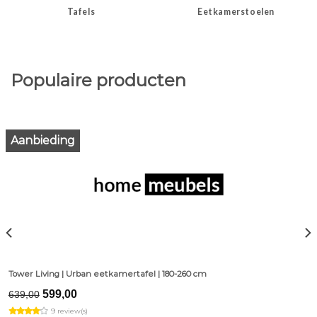
Tafels
Eetkamerstoelen
Populaire producten
Aanbieding
Tower Living | Urban eetkamertafel | 180-260 cm
Original
Current
599,00
639,00
price
price
9 review(s)
was:
is: