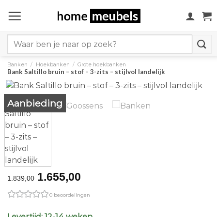
Ga
naar
inhoud
Search
for:
Banken
/
Hoekbanken
/
Grote hoekbanken
Bank Saltillo bruin – stof – 3-zits – stijlvol landelijk
Aanbieding
Original
Current
1.655,00
1.839,00
price
price
0 beoordelingen
was:
is:
€1.839,00.
€1.655,00.
Levertijd: 12-14 weken