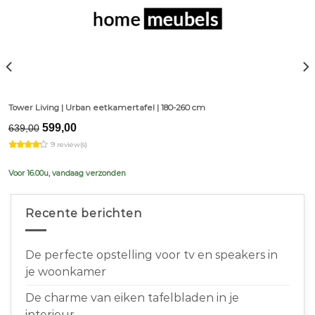
Tower Living | Urban eetkamertafel | 180-260 cm
Original
Current
599,00
639,00
price
price
9 review(s)
was:
is:
€639,00.
€599,00.
Voor 16.00u, vandaag verzonden
Recente berichten
De perfecte opstelling voor tv en speakers in
je woonkamer
De charme van eiken tafelbladen in je
interieur