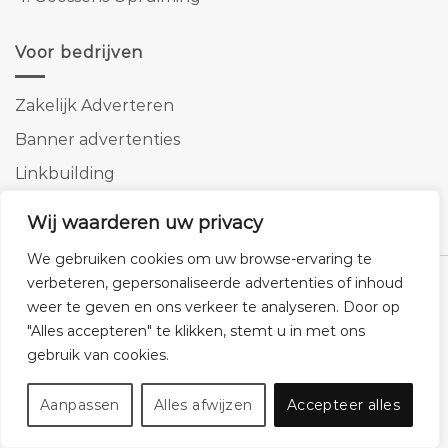
Voor bedrijven
Zakelijk Adverteren
Banner advertenties
Linkbuilding
SEO copywriting
Wij waarderen uw privacy
We gebruiken cookies om uw browse-ervaring te
verbeteren, gepersonaliseerde advertenties of inhoud
weer te geven en ons verkeer te analyseren. Door op
"Alles accepteren" te klikken, stemt u in met ons
Klantenservice
Cookies
Privacybeleid
Disclaimer
gebruik van cookies.
© 2026 -
Homemeubels.nl
Aanpassen
Alles afwijzen
Accepteer alles