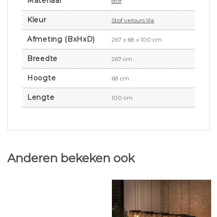
Materiaal
stof
Kleur
Stof velours lila
Afmeting (BxHxD)
267 x 68 x 100 cm
Breedte
267 cm
Hoogte
68 cm
Lengte
100 cm
Anderen bekeken ook