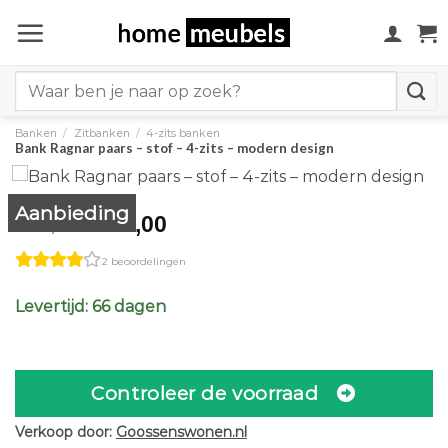
Ga
naar
inhoud
Search
for:
Banken
/
Zitbanken
/
4-zits banken
Bank Ragnar paars – stof – 4-zits – modern design
Aanbieding
Original
Current
1.853,00
2.059,00
price
price
2 beoordelingen
was:
is:
€2.059,00.
€1.853,00.
Levertijd: 66 dagen
Controleer de voorraad
Verkoop door:
Goossenswonen.nl