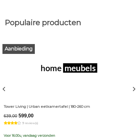
Populaire producten
Aanbieding
Tower Living | Urban eetkamertafel | 180-260 cm
Original
Current
599,00
639,00
price
price
9 review(s)
was:
is:
€639,00.
€599,00.
Voor 16.00u, vandaag verzonden