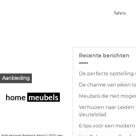
Tafels
Recente berichten
De perfecte opstelling
Aanbieding
De charme van eiken taf
Meubels die niet moge
Verhuizen naar Leiden:
sleutelstad
6 tips voor een modern 
Industrieel dressoir Nora | 200 cm