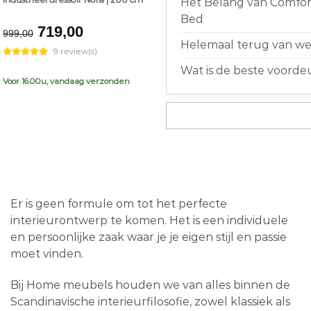
Het Belang van Comfort
Bed
Original
Current
719,00
999,00
price
price
Helemaal terug van weg
9 review(s)
was:
is:
Wat is de beste voorde
€999,00.
€719,00.
Voor 16.00u, vandaag verzonden
Er is geen formule om tot het perfecte
interieurontwerp te komen. Het is een individuele
en persoonlijke zaak waar je je eigen stijl en passie
moet vinden.
Bij Home meubels houden we van alles binnen de
Scandinavische interieurfilosofie, zowel klassiek als