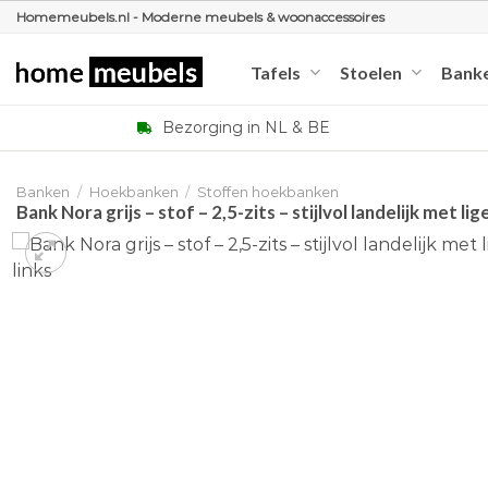
Ga
Homemeubels.nl - Moderne meubels & woonaccessoires
naar
inhoud
Tafels
Stoelen
Bank
Bezorging in NL & BE
Banken
/
Hoekbanken
/
Stoffen hoekbanken
Bank Nora grijs – stof – 2,5-zits – stijlvol landelijk met li