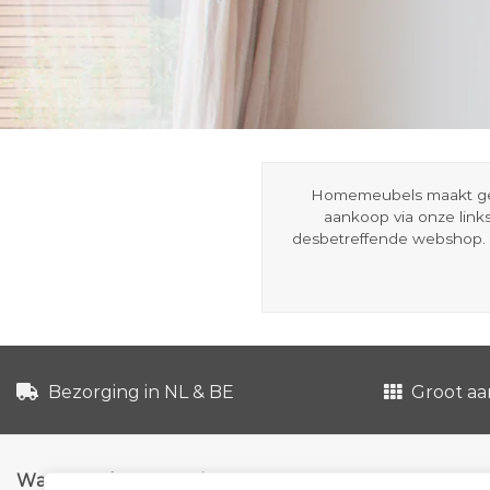
Homemeubels maakt gebru
aankoop via onze link
desbetreffende webshop. 
Bezorging in NL & BE
Groot aa
Waarom shoppen via ons?