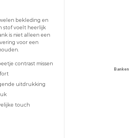
luwelen bekleding en
 stof voelt heerlijk
nk is niet alleen een
tvering voor een
 houden.
beetje contrast missen
Banken
fort
igende uitdrukking
tuk
elijke touch