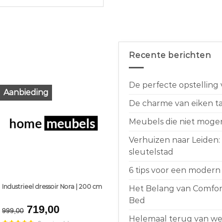
Recente berichten
De perfecte opstelling
Aanbieding
De charme van eiken taf
Meubels die niet moge
Verhuizen naar Leiden:
sleutelstad
6 tips voor een modern 
Industrieel dressoir Nora | 200 cm
Het Belang van Comfort
Bed
Original
Current
719,00
999,00
price
price
Helemaal terug van weg