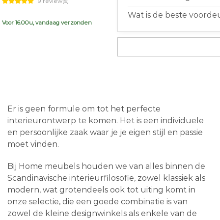
9 review(s)
was:
is:
Wat is de beste voorde
€999,00.
€719,00.
Voor 16.00u, vandaag verzonden
Er is geen formule om tot het perfecte
interieurontwerp te komen. Het is een individuele
en persoonlijke zaak waar je je eigen stijl en passie
moet vinden.
Bij Home meubels houden we van alles binnen de
Scandinavische interieurfilosofie, zowel klassiek als
modern, wat grotendeels ook tot uiting komt in
onze selectie, die een goede combinatie is van
zowel de kleine designwinkels als enkele van de