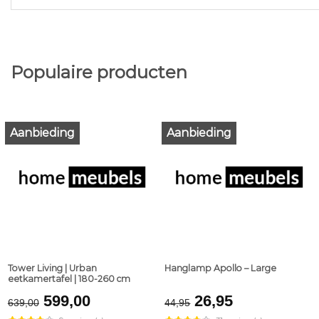
Populaire producten
Aanbieding
Aanbieding
Tower Living | Urban
Hanglamp Apollo – Large
eetkamertafel | 180-260 cm
Original
Current
Original
Current
599,00
26,95
639,00
44,95
price
price
price
price