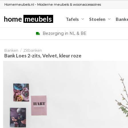
Ga
Homemeubels.nl - Moderne meubels & woonaccessoires
naar
inhoud
Tafels
Stoelen
Bank
Bezorging in NL & BE
Banken
/
Zitbanken
Bank Loes 2-zits, Velvet, kleur roze