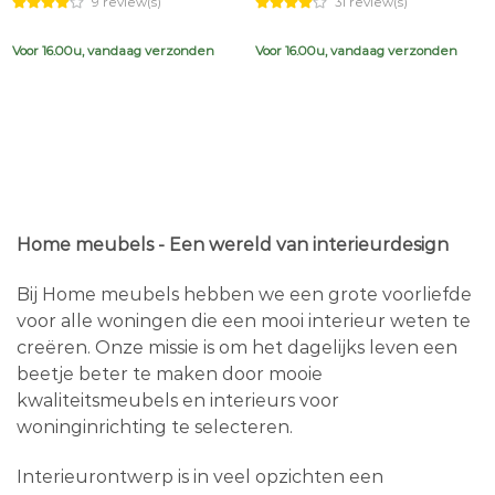
9 review(s)
31 review(s)
was:
is:
was:
is:
€639,00.
€599,00.
€44,95.
€26,95.
Voor 16.00u, vandaag verzonden
Voor 16.00u, vandaag verzonden
Home meubels - Een wereld van interieurdesign
Bij Home meubels hebben we een grote voorliefde
voor alle woningen die een mooi interieur weten te
creëren. Onze missie is om het dagelijks leven een
beetje beter te maken door mooie
kwaliteitsmeubels en interieurs voor
woninginrichting te selecteren.
Interieurontwerp is in veel opzichten een