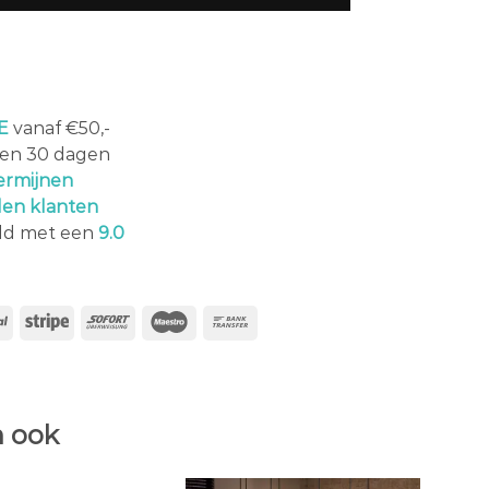
E
vanaf €50,-
en 30 dagen
ermijnen
den klanten
ld met een
9.0
 ook