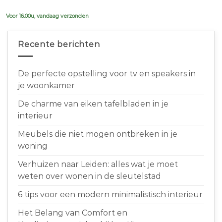
€639,00.
€599,00.
Voor 16.00u, vandaag verzonden
Recente berichten
De perfecte opstelling voor tv en speakers in
je woonkamer
De charme van eiken tafelbladen in je
interieur
Meubels die niet mogen ontbreken in je
woning
Verhuizen naar Leiden: alles wat je moet
weten over wonen in de sleutelstad
6 tips voor een modern minimalistisch interieur
Het Belang van Comfort en