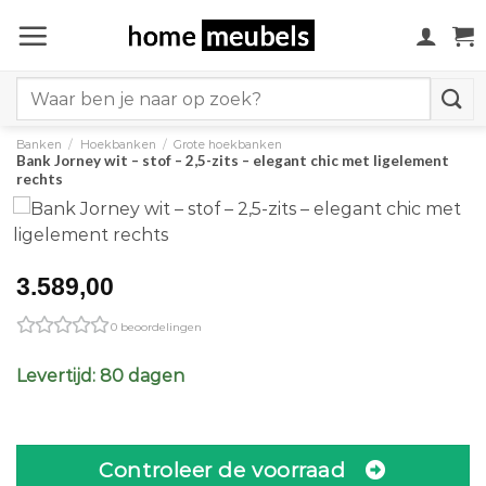
Ga
naar
inhoud
Search
for:
Banken
/
Hoekbanken
/
Grote hoekbanken
Bank Jorney wit – stof – 2,5-zits – elegant chic met ligelement
rechts
3.589,00
0 beoordelingen
Levertijd: 80 dagen
Controleer de voorraad