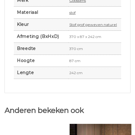
Merk
Goossens
Materiaal
stof
Kleur
Stof grof geweven naturel
Afmeting (BxHxD)
370 x 87 x 242 cm
Breedte
370 cm
Hoogte
87 cm
Lengte
242 cm
Anderen bekeken ook