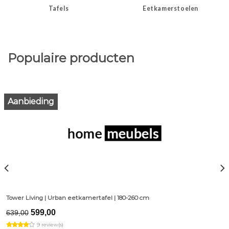
Tafels
Eetkamerstoelen
Populaire producten
Aanbieding
Tower Living | Urban eetkamertafel | 180-260 cm
Original
Current
599,00
639,00
price
price
9 review(s)
was:
is: