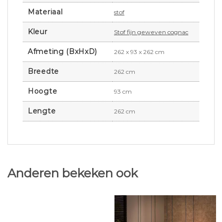
Materiaal
stof
Kleur
Stof fijn geweven cognac
Afmeting (BxHxD)
262 x 93 x 262 cm
Breedte
262 cm
Hoogte
93 cm
Lengte
262 cm
Anderen bekeken ook