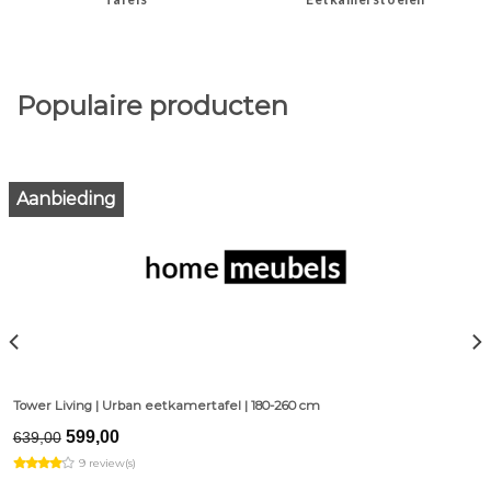
Populaire producten
Aanbieding
Tower Living | Urban eetkamertafel | 180-260 cm
Original
Current
599,00
639,00
price
price
9 review(s)
was:
is:
€639,00.
€599,00.