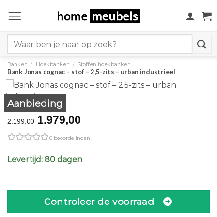
Ga
naar
inhoud
Search
for:
Banken
/
Hoekbanken
/
Stoffen hoekbanken
Bank Jonas cognac – stof – 2,5-zits – urban industrieel
Aanbieding
Original
Current
1.979,00
2.199,00
price
price
0 beoordelingen
was:
is:
€2.199,00.
€1.979,00.
Levertijd: 80 dagen
Controleer de voorraad