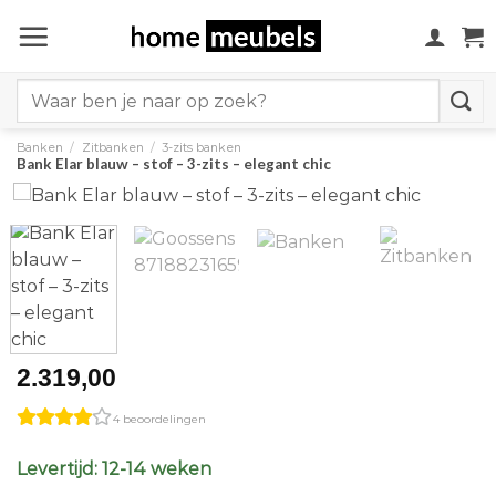
Ga
naar
inhoud
Search
for:
Banken
/
Zitbanken
/
3-zits banken
Bank Elar blauw – stof – 3-zits – elegant chic
2.319,00
4 beoordelingen
Levertijd: 12-14 weken