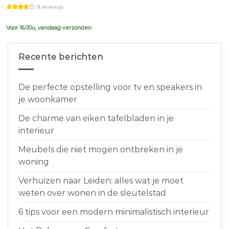
price
price
9 review(s)
was:
is:
€639,00.
€599,00.
Voor 16.00u, vandaag verzonden
Recente berichten
De perfecte opstelling voor tv en speakers in
je woonkamer
De charme van eiken tafelbladen in je
interieur
Meubels die niet mogen ontbreken in je
woning
Verhuizen naar Leiden: alles wat je moet
weten over wonen in de sleutelstad
6 tips voor een modern minimalistisch interieur