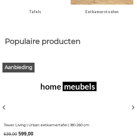
Tafels
Eetkamerstoelen
Populaire producten
Aanbieding
Tower Living | Urban eetkamertafel | 180-260 cm
Original
Current
599,00
639,00