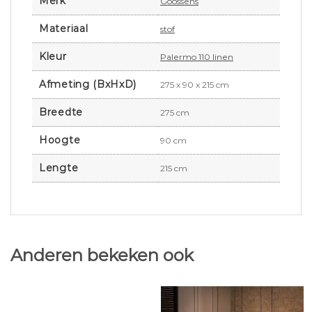
Merk
Goossens
Materiaal
stof
Kleur
Palermo 110 linen
Afmeting (BxHxD)
275 x 90 x 215 cm
Breedte
275 cm
Hoogte
90 cm
Lengte
215 cm
Anderen bekeken ook