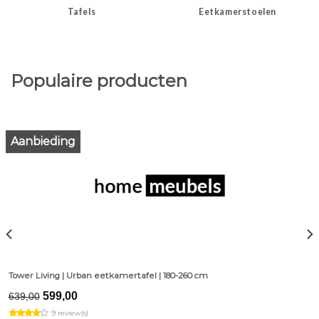
Tafels
Eetkamerstoelen
Populaire producten
Aanbieding
Tower Living | Urban eetkamertafel | 180-260 cm
Original
Current
599,00
639,00
price
price
9 review(s)
was:
is: