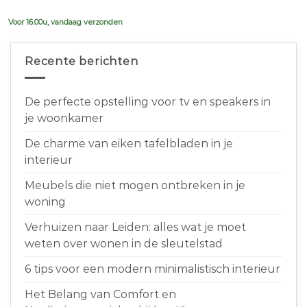
€639,00.
€599,00.
Voor 16.00u, vandaag verzonden
Recente berichten
De perfecte opstelling voor tv en speakers in
je woonkamer
De charme van eiken tafelbladen in je
interieur
Meubels die niet mogen ontbreken in je
woning
Verhuizen naar Leiden: alles wat je moet
weten over wonen in de sleutelstad
6 tips voor een modern minimalistisch interieur
Het Belang van Comfort en