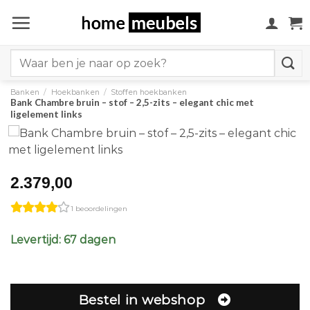
Ga
naar
inhoud
Search
for:
Banken
/
Hoekbanken
/
Stoffen hoekbanken
Bank Chambre bruin – stof – 2,5-zits – elegant chic met
ligelement links
2.379,00
1 beoordelingen
Levertijd: 67 dagen
Bestel in webshop