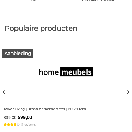
Populaire producten
Aanbieding
Tower Living | Urban eetkamertafel | 180-260 cm
Original
Current
599,00
639,00
price
price
9 review(s)
was:
is:
€639,00.
€599,00.