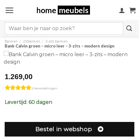
Ga
naar
inhoud
Search
for:
Banken
/
Zitbanken
/
3-zits banken
Bank Calvin groen – micro leer – 3-zits – modern design
1.269,00
5 beoordelingen
Levertijd: 60 dagen
Bestel in webshop