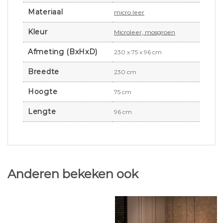
Materiaal
micro leer
Kleur
Microleer, mosgroen
Afmeting (BxHxD)
230 x 75 x 96 cm
Breedte
230 cm
Hoogte
75 cm
Lengte
96 cm
Anderen bekeken ook