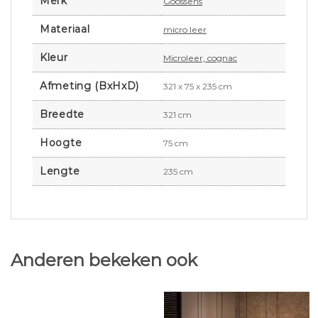
Merk
Goossens
Materiaal
micro leer
Kleur
Microleer, cognac
Afmeting (BxHxD)
321 x 75 x 235 cm
Breedte
321 cm
Hoogte
75 cm
Lengte
235 cm
Anderen bekeken ook