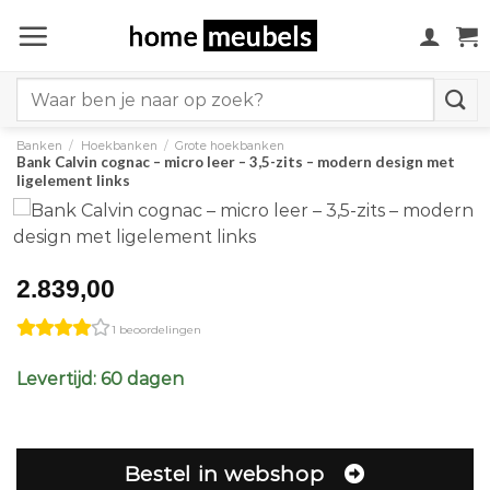
Ga
naar
inhoud
Search
for:
Banken
/
Hoekbanken
/
Grote hoekbanken
Bank Calvin cognac – micro leer – 3,5-zits – modern design met
ligelement links
2.839,00
1 beoordelingen
Levertijd: 60 dagen
Bestel in webshop