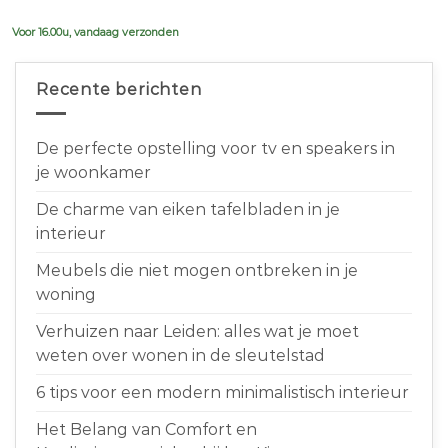
€639,00.
€599,00.
Voor 16.00u, vandaag verzonden
Recente berichten
De perfecte opstelling voor tv en speakers in
je woonkamer
De charme van eiken tafelbladen in je
interieur
Meubels die niet mogen ontbreken in je
woning
Verhuizen naar Leiden: alles wat je moet
weten over wonen in de sleutelstad
6 tips voor een modern minimalistisch interieur
Het Belang van Comfort en