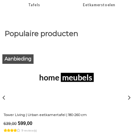
Tafels
Eetkamerstoelen
Populaire producten
Aanbieding
Tower Living | Urban eetkamertafel | 180-260 cm
Original
Current
599,00
639,00
price
price
9 review(s)
was:
is: