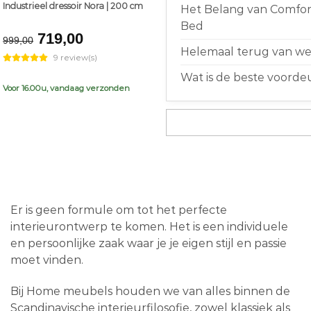
Industrieel dressoir Nora | 200 cm
Het Belang van Comfort
Bed
Original
Current
719,00
999,00
price
price
Helemaal terug van weg
9 review(s)
was:
is:
Wat is de beste voorde
€999,00.
€719,00.
Voor 16.00u, vandaag verzonden
Er is geen formule om tot het perfecte
interieurontwerp te komen. Het is een individuele
en persoonlijke zaak waar je je eigen stijl en passie
moet vinden.
Bij Home meubels houden we van alles binnen de
Scandinavische interieurfilosofie, zowel klassiek als