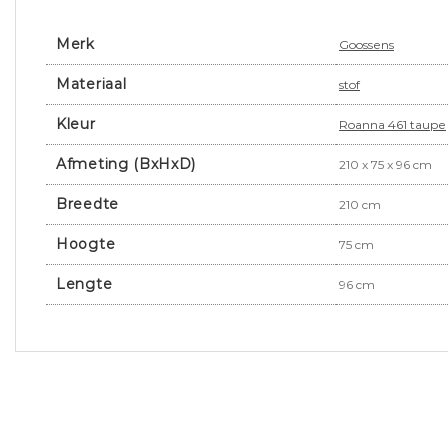
Merk
Goossens
Materiaal
stof
Kleur
Roanna 461 taupe
Afmeting (BxHxD)
210 x 75 x 96 cm
Breedte
210 cm
Hoogte
75 cm
Lengte
96 cm