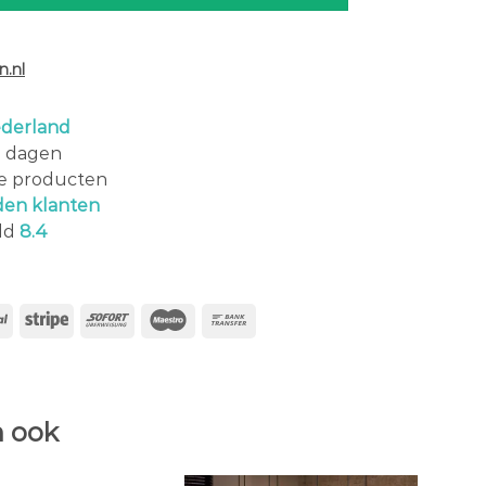
.nl
derland
0 dagen
le producten
den klanten
ld
8.4
 ook