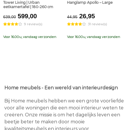
Tower Living | Urban
Hanglamp Apollo – Large
eetkamertafel | 180-260 cm
Original
Current
Original
Current
599,00
26,95
639,00
44,95
price
price
price
price
9 review(s)
31 review(s)
was:
is:
was:
is:
€639,00.
€599,00.
€44,95.
€26,95.
Voor 16.00u, vandaag verzonden
Voor 16.00u, vandaag verzonden
Home meubels - Een wereld van interieurdesign
Bij Home meubels hebben we een grote voorliefde
voor alle woningen die een mooi interieur weten te
creëren. Onze missie is om het dagelijks leven een
beetje beter te maken door mooie
kwaliteitsmeubels en interieurs voor