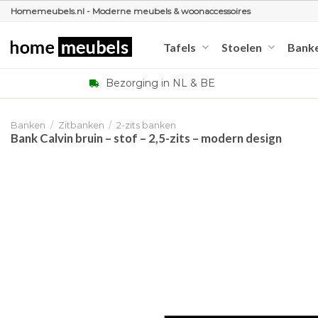
Ga
Homemeubels.nl - Moderne meubels & woonaccessoires
naar
inhoud
Tafels
Stoelen
Bank
Bezorging in NL & BE
Banken
/
Zitbanken
/
2-zits banken
Bank Calvin bruin – stof – 2,5-zits – modern design