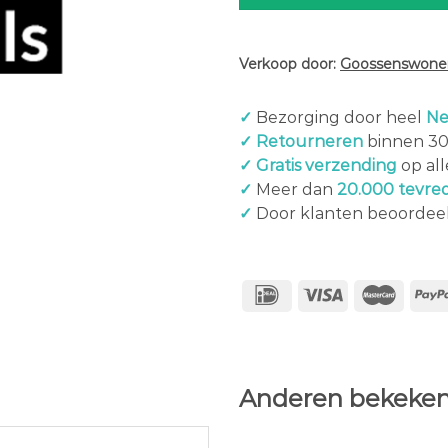
Verkoop door:
Goossenswonen
✓
Bezorging door heel
Ne
✓ Retourneren
binnen 3
✓ Gratis verzending
op al
✓
Meer dan
20.000 tevre
✓
Door klanten beoordee
Anderen bekeken