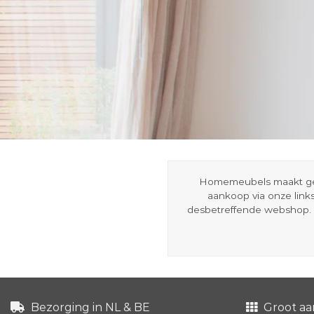
Homemeubels maakt gebru
aankoop via onze link
desbetreffende webshop. 
Bezorging in NL & BE
Groot aa