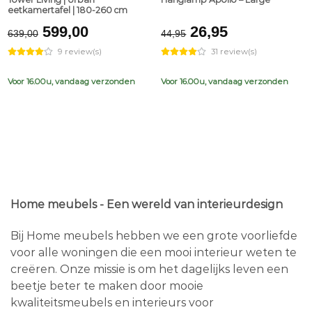
eetkamertafel | 180-260 cm
Original
Current
Original
Current
599,00
26,95
639,00
44,95
price
price
price
price
9 review(s)
31 review(s)
was:
is:
was:
is:
€639,00.
€599,00.
€44,95.
€26,95.
Voor 16.00u, vandaag verzonden
Voor 16.00u, vandaag verzonden
Home meubels - Een wereld van interieurdesign
Bij Home meubels hebben we een grote voorliefde
voor alle woningen die een mooi interieur weten te
creëren. Onze missie is om het dagelijks leven een
beetje beter te maken door mooie
kwaliteitsmeubels en interieurs voor