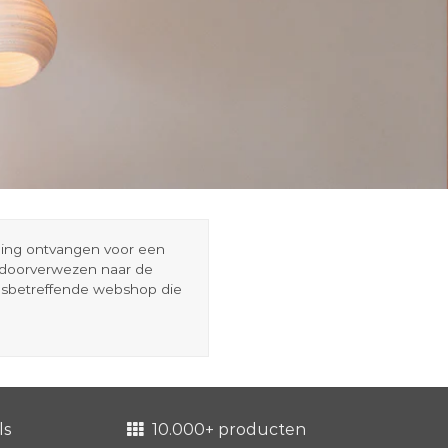
eding ontvangen voor een
r doorverwezen naar de
esbetreffende webshop die
ls
10.000+ producten