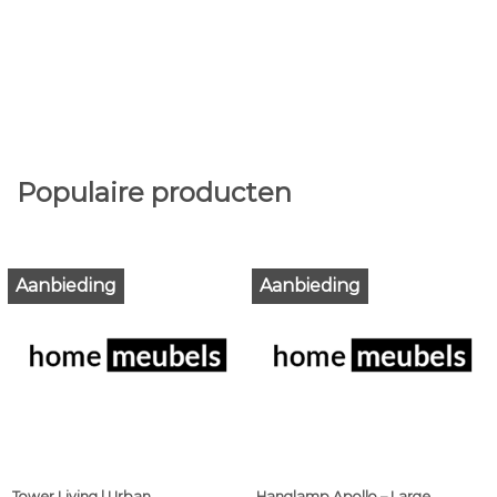
Populaire producten
Aanbieding
Aanbieding
Tower Living | Urban
Hanglamp Apollo – Large