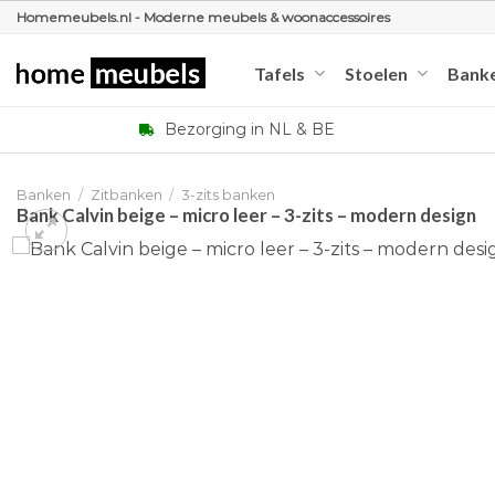
Ga
Homemeubels.nl - Moderne meubels & woonaccessoires
naar
inhoud
Tafels
Stoelen
Bank
Bezorging in NL & BE
Banken
/
Zitbanken
/
3-zits banken
Bank Calvin beige – micro leer – 3-zits – modern design