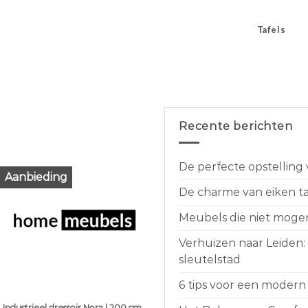
Tafels
Recente berichten
De perfecte opstelling
Aanbieding
De charme van eiken taf
Meubels die niet moge
Verhuizen naar Leiden:
sleutelstad
6 tips voor een modern 
Industrieel dressoir Nora | 200 cm