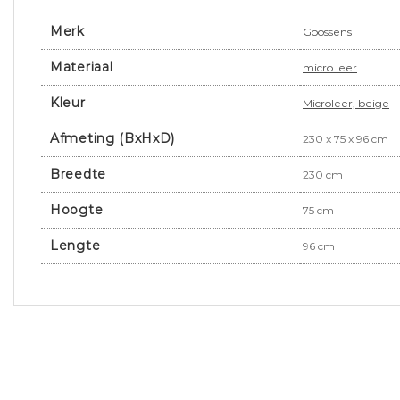
Merk
Goossens
Materiaal
micro leer
Kleur
Microleer, beige
Afmeting (BxHxD)
230 x 75 x 96 cm
Breedte
230 cm
Hoogte
75 cm
Lengte
96 cm