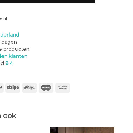
.nl
derland
0 dagen
le producten
den klanten
ld
8.4
 ook