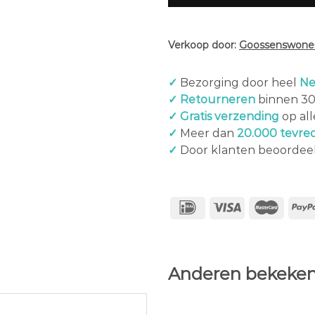
Verkoop door:
Goossenswonen
✓
Bezorging door heel
Ne
✓ Retourneren
binnen 3
✓ Gratis verzending
op al
✓
Meer dan
20.000 tevre
✓
Door klanten beoordee
Anderen bekeken