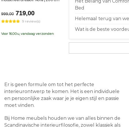
Het Belang van Comfort
Bed
Original
Current
719,00
999,00
price
price
Helemaal terug van weg
9 review(s)
was:
is:
Wat is de beste voorde
€999,00.
€719,00.
Voor 16.00u, vandaag verzonden
Er is geen formule om tot het perfecte
interieurontwerp te komen. Het is een individuele
en persoonlijke zaak waar je je eigen stijl en passie
moet vinden.
Bij Home meubels houden we van alles binnen de
Scandinavische interieurfilosofie, zowel klassiek als