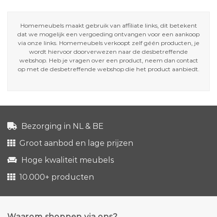
Homemeubels maakt gebruik van affiliate links, dit betekent
dat we mogelijk een vergoeding ontvangen voor een aankoop
via onze links. Homemeubels verkoopt zelf géén producten, je
wordt hiervoor doorverwezen naar de desbetreffende
webshop. Heb je vragen over een product, neem dan contact
op met de desbetreffende webshop die het product aanbiedt.
Bezorging in NL & BE
Groot aanbod en lage prijzen
Hoge kwaliteit meubels
10.000+ producten
Waarom shoppen via ons?