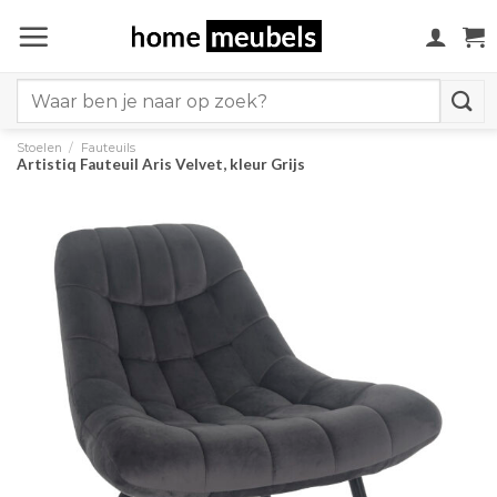
Ga
naar
inhoud
Search
for:
Stoelen
/
Fauteuils
Artistiq Fauteuil Aris Velvet, kleur Grijs