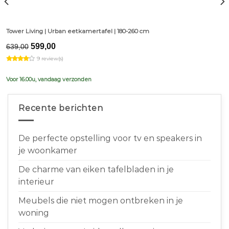
Tower Living | Urban eetkamertafel | 180-260 cm
Original
Current
599,00
639,00
price
price
9 review(s)
was:
is:
€639,00.
€599,00.
Voor 16.00u, vandaag verzonden
Recente berichten
De perfecte opstelling voor tv en speakers in
je woonkamer
De charme van eiken tafelbladen in je
interieur
Meubels die niet mogen ontbreken in je
woning