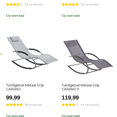
price
price
32 review(s)
33 review(s)
was:
is:
€199,99.
€129,99.
Op voorraad
Op voorraad
+
+
Tuinligstoel Metaal Grijs
Tuinligstoel Metaal Grijs
CARANO
CARANO II
t
99,99
119,99
18 review(s)
44 review(s)
9.
Op voorraad
Op voorraad