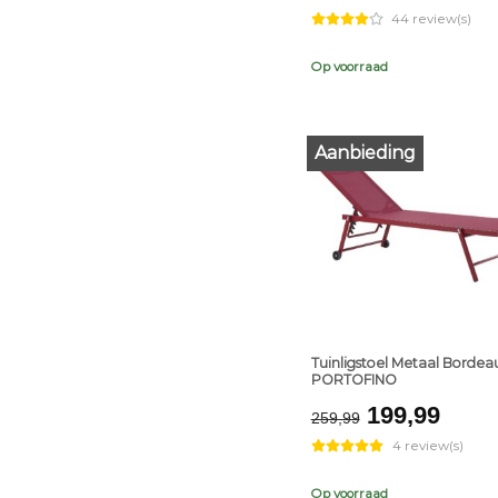
price
price
44 review(s)
was:
is:
€119,99.
€79,9
Op voorraad
Aanbieding
+
Tuinligstoel Metaal Bordea
PORTOFINO
Original
Curr
199,99
259,99
price
pric
4 review(s)
was:
is:
€259,99.
€199
Op voorraad