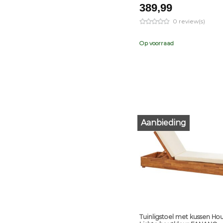
389,99
0 review(s)
Op voorraad
Aanbieding
+
Tuinligstoel met kussen Ho