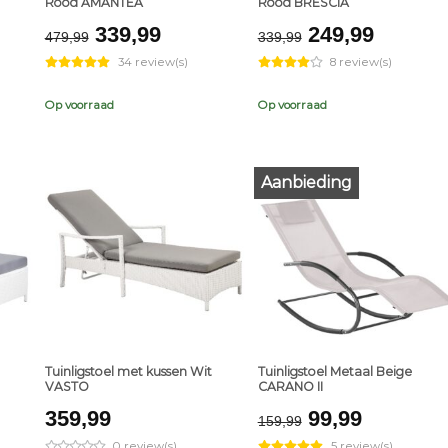
Rood AMANTEA
Rood BRESCIA
ent
Original
Current
Original
Curren
339,99
249,99
479,99
339,99
e
price
price
price
price
34 review(s)
8 review(s)
was:
is:
was:
is:
,99.
€479,99.
€339,99.
€339,99.
€249,9
Op voorraad
Op voorraad
Aanbieding
+
+
Tuinligstoel met kussen Wit
Tuinligstoel Metaal Beige
VASTO
CARANO II
Original
Current
359,99
99,99
159,99
price
price
0 review(s)
5 review(s)