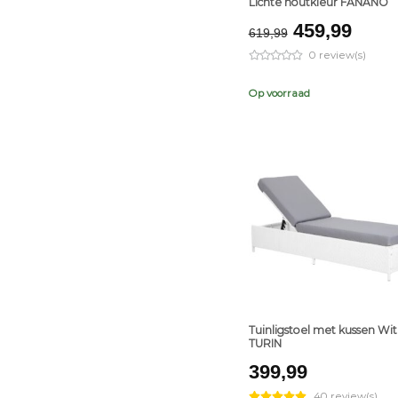
Lichte houtkleur FANANO
Original
Curr
459,99
619,99
price
pric
0 review(s)
was:
is:
€619,99.
€459
Op voorraad
+
Tuinligstoel met kussen Wit
TURIN
399,99
40 review(s)