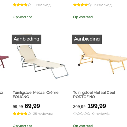
price
price
price
price
11 review(s)
13 review(s)
was:
is:
was:
is:
9.
€159,99.
€99,99.
€109,99.
€79,99.
Op voorraad
Op voorraad
Aanbieding
Aanbieding
+
+
ux
Tuinligstoel Metaal Crème
Tuinligstoel Metaal Geel
FOLIGNO
PORTOFINO
ent
Original
Current
Original
Curren
69,99
199,99
99,99
309,99
e
price
price
price
price
25 review(s)
0 review(s)
was:
is:
was:
is:
,99.
€99,99.
€69,99.
€309,99.
€199,9
Op voorraad
Op voorraad