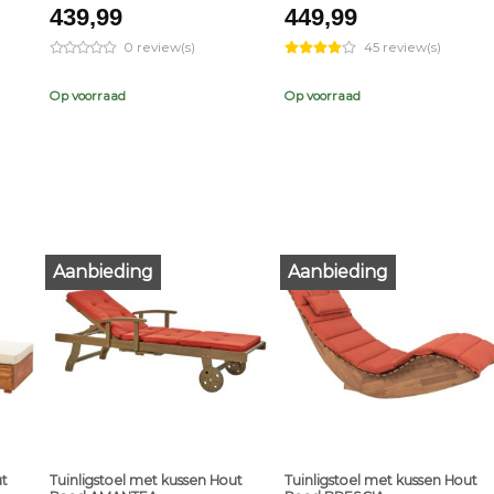
439,99
449,99
0 review(s)
45 review(s)
Op voorraad
Op voorraad
Aanbieding
Aanbieding
+
+
ut
Tuinligstoel met kussen Hout
Tuinligstoel met kussen Hout