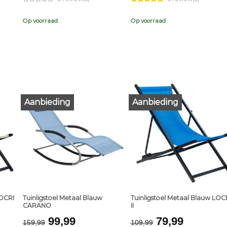
was:
is:
€159,99.
€99,99.
Op voorraad
Op voorraad
Aanbieding
Aanbieding
+
+
LOCRI
Tuinligstoel Metaal Blauw
Tuinligstoel Metaal Blauw LOC
CARANO
II
nt
Original
Current
Original
Current
99,99
79,99
159,99
109,99