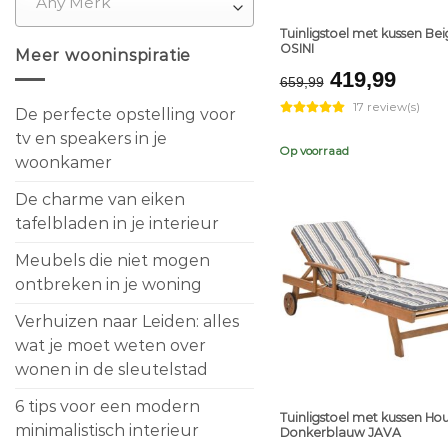
Any Merk
Tuinligstoel met kussen Be
OSINI
Meer wooninspiratie
Original
Curr
419,99
659,99
price
pric
17 review(s)
De perfecte opstelling voor
was:
is:
€659,99.
€419
tv en speakers in je
Op voorraad
woonkamer
De charme van eiken
tafelbladen in je interieur
Meubels die niet mogen
ontbreken in je woning
Verhuizen naar Leiden: alles
wat je moet weten over
wonen in de sleutelstad
+
6 tips voor een modern
Tuinligstoel met kussen Ho
minimalistisch interieur
Donkerblauw JAVA