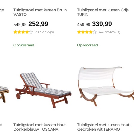
ige
Tuinligstoel met kussen Bruin
Tuinligstoel met kussen Grijs
VASTO
TURIN
ent
Original
Current
Original
Curren
252,99
339,99
549,99
459,99
e
price
price
price
price
2 review(s)
44 review(s)
was:
is:
was:
is:
,99.
€549,99.
€252,99.
€459,99.
€339,9
Op voorraad
Op voorraad
+
+
ut
Tuinligstoel met kussen Hout
Tuinligstoel met kussen Hout
Donkerblauw TOSCANA
Gebroken wit TERAMO