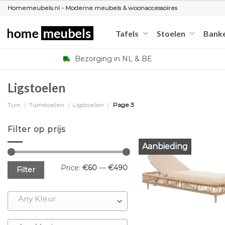
Ga
Homemeubels.nl - Moderne meubels & woonaccessoires
naar
inhoud
Tafels
Stoelen
Bank
Bezorging in NL & BE
Ligstoelen
Tuin
/
Tuinstoelen
/
Ligstoelen
/
Page 3
Filter op prijs
Aanbieding
Min
Max
Price:
€60
—
€490
Filter
price
price
Any Kleur
+