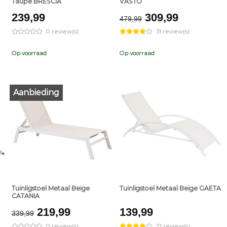
Taupe BRESCIA
VASTO
t
Original
Current
239,99
309,99
479,99
price
price
0 review(s)
31 review(s)
was:
is:
9.
€479,99.
€309,99.
Op voorraad
Op voorraad
Aanbieding
+
+
Tuinligstoel Metaal Beige
Tuinligstoel Metaal Beige GAETA
CATANIA
Original
Current
219,99
139,99
339,99
price
price
0 review(s)
21 review(s)