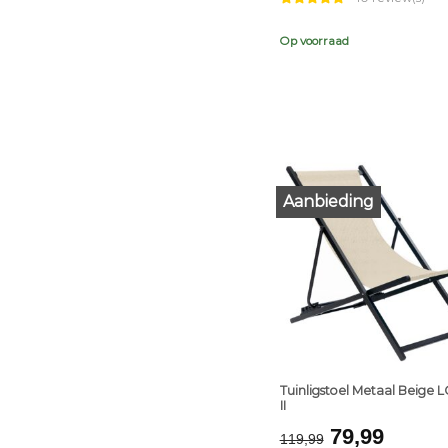
Op voorraad
Aanbieding
+
Tuinligstoel Metaal Beige 
II
Original
Curre
79,99
119,99