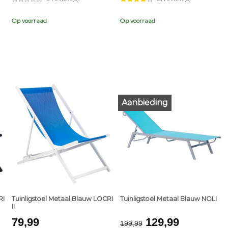
was:
is:
€339,99.
€219,99.
Op voorraad
Op voorraad
Aanbieding
+
+
RI
Tuinligstoel Metaal Blauw LOCRI
Tuinligstoel Metaal Blauw NOLI
II
Original
Current
79,99
129,99
199,99