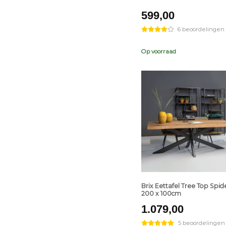
599,00
6 beoordelingen
Op voorraad
+
Brix Eettafel Tree Top Spide
200 x 100cm
1.079,00
5 beoordelingen