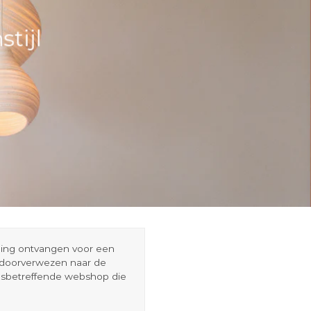
tijl
eding ontvangen voor een
r doorverwezen naar de
esbetreffende webshop die