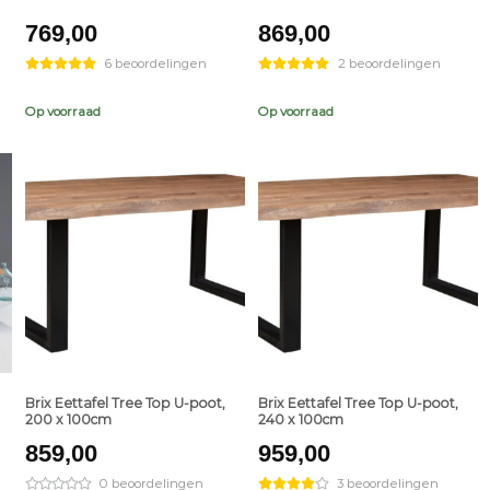
769,00
869,00
6 beoordelingen
2 beoordelingen
Op voorraad
Op voorraad
+
+
Brix Eettafel Tree Top U-poot,
Brix Eettafel Tree Top U-poot,
200 x 100cm
240 x 100cm
nt
859,00
959,00
0 beoordelingen
3 beoordelingen