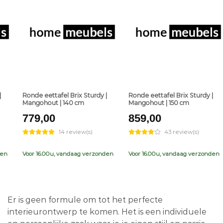
+
+
|
Ronde eettafel Brix Sturdy |
Ronde eettafel Brix Sturdy |
Mangohout | 140 cm
Mangohout | 150 cm
779,00
859,00
14 review(s)
43 review(s)
den
Voor 16.00u, vandaag verzonden
Voor 16.00u, vandaag verzonden
Er is geen formule om tot het perfecte
interieurontwerp te komen. Het is een individuele