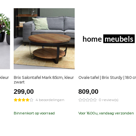
+
+
kleur
Brix Salontafel Mark 85cm, kleur
Ovale tafel | Brix Sturdy | 180 
zwart
299,00
809,00
4 beoordelingen
0 review(s)
Binnenkort op voorraad
Voor 16.00u, vandaag verzonden