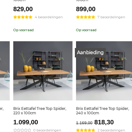
829,00
899,00
4 beoordelingen
7 beoordelingen
Op voorraad
Op voorraad
Aanbieding
+
+
r,
Brix Eettafel Tree Top Spider,
Brix Eettafel Tree Top Spider,
220 x 100cm
240 x 100cm
Original
Curre
1.099,00
818,30
1.169,00
price
price
0 beoordelingen
2 beoordelingen