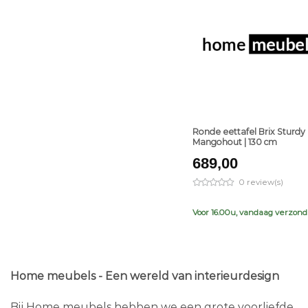
+
Ronde eettafel Brix Sturdy 
Mangohout | 130 cm
689,00
0 review(s)
Voor 16.00u, vandaag verzon
Home meubels - Een wereld van interieurdesign
Bij Home meubels hebben we een grote voorliefde