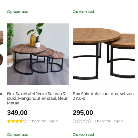
30.
Op voorraad
Op voorraad
+
+
ur
Brix Salontafel Jerrel Set van 3
Brix Salontafel Lou rond, set van
stuks, Mangohout en staal, kleur
2 stuks
Metaal
349,00
295,00
3 beoordelingen
0 beoordelingen
Op voorraad
Op voorraad