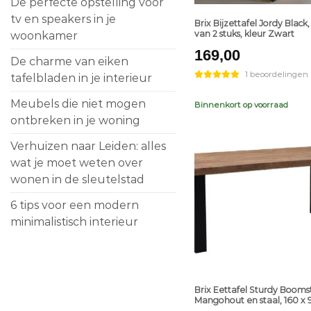
De perfecte opstelling voor
tv en speakers in je
Brix Bijzettafel Jordy Black,
van 2 stuks, kleur Zwart
woonkamer
169,00
De charme van eiken
1 beoordelingen
tafelbladen in je interieur
Meubels die niet mogen
Binnenkort op voorraad
ontbreken in je woning
Verhuizen naar Leiden: alles
wat je moet weten over
wonen in de sleutelstad
6 tips voor een modern
minimalistisch interieur
+
Brix Eettafel Sturdy Boom
Mangohout en staal, 160 x