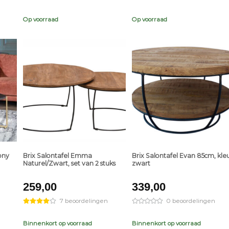
was:
is:
€1.169,00.
€818,
Op voorraad
Op voorraad
+
+
ony
Brix Salontafel Emma
Brix Salontafel Evan 85cm, kle
Naturel/Zwart, set van 2 stuks
zwart
259,00
339,00
7 beoordelingen
0 beoordelingen
Binnenkort op voorraad
Binnenkort op voorraad