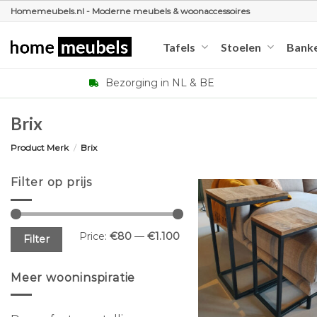
Ga
Homemeubels.nl - Moderne meubels & woonaccessoires
naar
inhoud
Tafels
Stoelen
Bank
Bezorging in NL & BE
Brix
Product Merk
/
Brix
Filter op prijs
Min
Max
Price:
€80
—
€1.100
Filter
price
price
Meer wooninspiratie
+