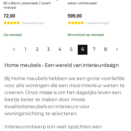
60 x 60cm, eikenlook / zwart
eiken whitewash
metaal
72,00
599,00
1 beoordelingen
7 beoordelingen
Op voorraad
Binnenkort op voorraad
1
2
3
4
5
6
7
8
Home meubels - Een wereld van interieurdesign
Bij Home meubels hebben we een grote voorliefde
voor alle woningen die een mooi interieur weten te
creëren. Onze missie is om het dagelijks leven een
beetje beter te maken door mooie
kwaliteitsmeubels en interieurs voor
woninginrichting te selecteren.
Interieurontwerp is in veel opzichten een