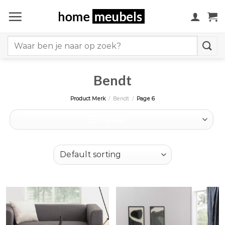
Ga
naar
inhoud
Search
for:
Bendt
Product Merk
/
Bendt
/
Page 6
Filter