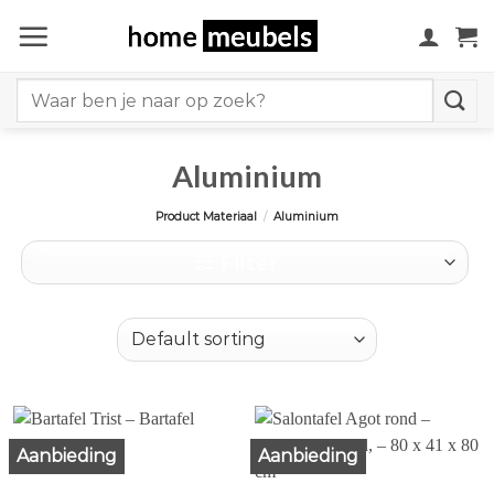
Ga
naar
inhoud
Search
for:
Aluminium
Product Materiaal
/
Aluminium
Filter
Aanbieding
Aanbieding