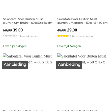
Salontafel Voor Buiten Must –
Salontafel Voor Buiten Must –
aluminium bruin, – 60 x 50 x 60 cm
aluminium groen, – 50 x 45 x 50 cm
Original
Current
Original
Current
39,00
29,00
59,00
49,00
price
price
price
price
0 beoordelingen
6 beoordelingen
was:
is:
was:
is:
€59,00.
€39,00.
€49,00.
€29,00.
Levertijd: 5 dagen
Levertijd: 5 dagen
Aanbieding
Aanbieding