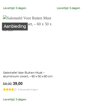
€59,00.
€39,00.
€49,00.
€29,00.
Levertijd: 5 dagen
Levertijd: 5 dagen
Aanbieding
Salontafel Voor Buiten Must –
aluminium zwart, – 60 x 50 x 60 cm
Original
Current
39,00
59,00
price
price
3 beoordelingen
was:
is:
€59,00.
€39,00.
Levertijd: 5 dagen