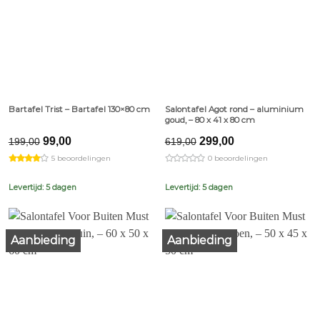
Bartafel Trist – Bartafel 130×80 cm
Salontafel Agot rond – aluminium
goud, – 80 x 41 x 80 cm
Original
Current
Original
Current
99,00
299,00
199,00
619,00
price
price
price
price
5 beoordelingen
0 beoordelingen
was:
is:
was:
is:
€199,00.
€99,00.
€619,00.
€299,00.
Levertijd: 5 dagen
Levertijd: 5 dagen
Aanbieding
Aanbieding