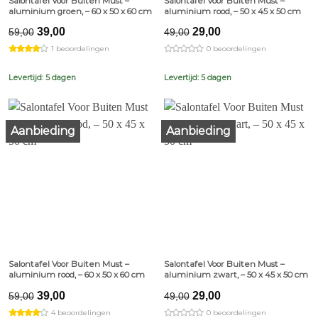
Salontafel Voor Buiten Must –
Salontafel Voor Buiten Must –
aluminium groen, – 60 x 50 x 60 cm
aluminium rood, – 50 x 45 x 50 cm
Original
Current
Original
Current
39,00
29,00
59,00
49,00
price
price
price
price
1 beoordelingen
0 beoordelingen
was:
is:
was:
is:
€59,00.
€39,00.
€49,00.
€29,00.
Levertijd: 5 dagen
Levertijd: 5 dagen
Aanbieding
Aanbieding
Salontafel Voor Buiten Must –
Salontafel Voor Buiten Must –
aluminium rood, – 60 x 50 x 60 cm
aluminium zwart, – 50 x 45 x 50 cm
Original
Current
Original
Current
39,00
29,00
59,00
49,00
price
price
price
price
4 beoordelingen
0 beoordelingen
was:
is:
was:
is: