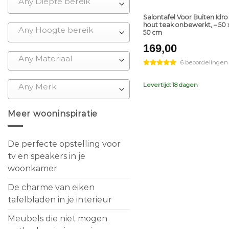
Any Diepte bereik
Salontafel Voor Buiten Idro
hout teak onbewerkt, – 50 x
Any Hoogte bereik
50 cm
169,00
Any Materiaal
6 beoordelingen
Levertijd: 18 dagen
Any Merk
Meer wooninspiratie
De perfecte opstelling voor
tv en speakers in je
woonkamer
De charme van eiken
tafelbladen in je interieur
Meubels die niet mogen