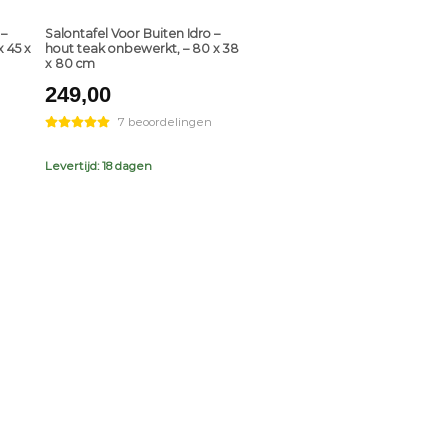
 –
Salontafel Voor Buiten Idro –
 45 x
hout teak onbewerkt, – 80 x 38
x 80 cm
249,00
7 beoordelingen
Levertijd: 18 dagen