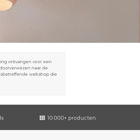
eding ontvangen voor een
r doorverwezen naar de
esbetreffende webshop die
ls
10.000+ producten