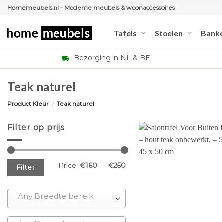
Ga
Homemeubels.nl - Moderne meubels & woonaccessoires
naar
inhoud
Tafels
Stoelen
Bank
Bezorging in NL & BE
Teak naturel
Product Kleur
/
Teak naturel
Filter op prijs
Min
Max
Price:
€160
—
€250
Filter
price
price
Any Breedte bereik
+