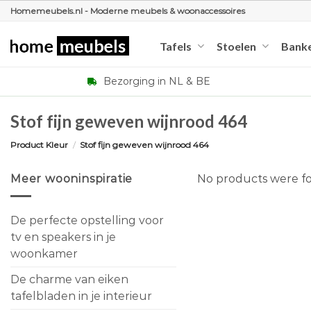
Ga
Homemeubels.nl - Moderne meubels & woonaccessoires
naar
inhoud
Tafels
Stoelen
Bank
Bezorging in NL & BE
Stof fijn geweven wijnrood 464
Product Kleur
/
Stof fijn geweven wijnrood 464
Meer wooninspiratie
No products were fo
De perfecte opstelling voor
tv en speakers in je
woonkamer
De charme van eiken
tafelbladen in je interieur