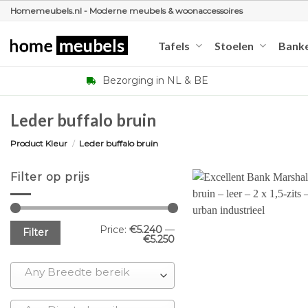
Ga
Homemeubels.nl - Moderne meubels & woonaccessoires
naar
inhoud
Tafels
Stoelen
Bank
Bezorging in NL & BE
Leder buffalo bruin
Product Kleur
/
Leder buffalo bruin
Filter op prijs
Min
Max
Price:
€5.240
—
Filter
price
price
€5.250
Any Breedte bereik
+