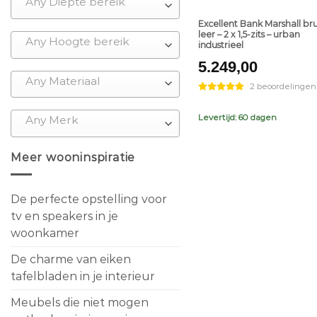
Any Diepte bereik
Excellent Bank Marshall bru
leer – 2 x 1,5-zits – urban
Any Hoogte bereik
industrieel
5.249,00
Any Materiaal
2 beoordelingen
Levertijd: 60 dagen
Any Merk
Meer wooninspiratie
De perfecte opstelling voor
tv en speakers in je
woonkamer
De charme van eiken
tafelbladen in je interieur
Meubels die niet mogen