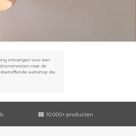
eding ontvangen voor een
r doorverwezen naar de
esbetreffende webshop die
ls
10.000+ producten