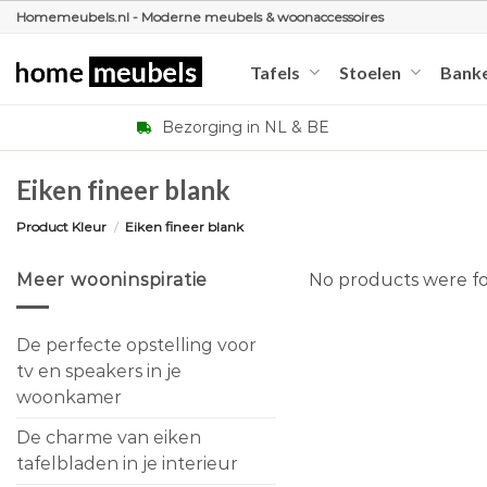
Ga
Homemeubels.nl - Moderne meubels & woonaccessoires
naar
inhoud
Tafels
Stoelen
Bank
Bezorging in NL & BE
Eiken fineer blank
Product Kleur
/
Eiken fineer blank
Meer wooninspiratie
No products were fo
De perfecte opstelling voor
tv en speakers in je
woonkamer
De charme van eiken
tafelbladen in je interieur