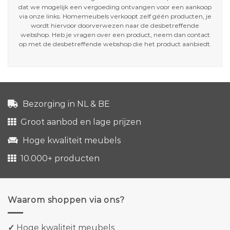
dat we mogelijk een vergoeding ontvangen voor een aankoop
via onze links. Homemeubels verkoopt zelf géén producten, je
wordt hiervoor doorverwezen naar de desbetreffende
webshop. Heb je vragen over een product, neem dan contact
op met de desbetreffende webshop die het product aanbiedt.
Bezorging in NL & BE
Groot aanbod en lage prijzen
Hoge kwaliteit meubels
10.000+ producten
Waarom shoppen via ons?
✓
Hoge kwaliteit meubels