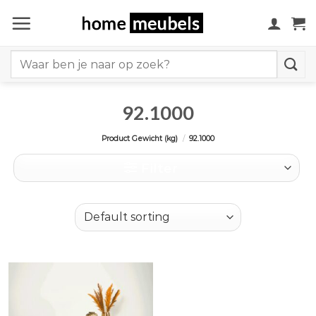
Ga
naar
inhoud
Search
for:
92.1000
Product Gewicht (kg)
/
92.1000
Filter