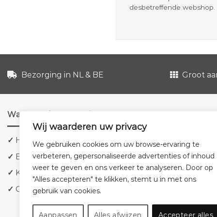
desbetreffende webshop. 
Bezorging in NL & BE
Groot aa
Waarom shoppen via ons?
Wij waarderen uw privacy
✓
Hoge kwaliteit meubels
We gebruiken cookies om uw browse-ervaring te
verbeteren, gepersonaliseerde advertenties of inhoud
✓
Bezorging in NL & BE
weer te geven en ons verkeer te analyseren. Door op
✓
Klanttevredenheid staat voorop
"Alles accepteren" te klikken, stemt u in met ons
✓
Groot aanbod tegen lage prijzen
gebruik van cookies.
Aanpassen
Alles afwijzen
Accepteer alles