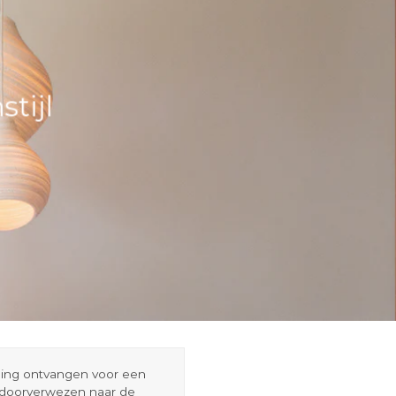
tijl
eding ontvangen voor een
r doorverwezen naar de