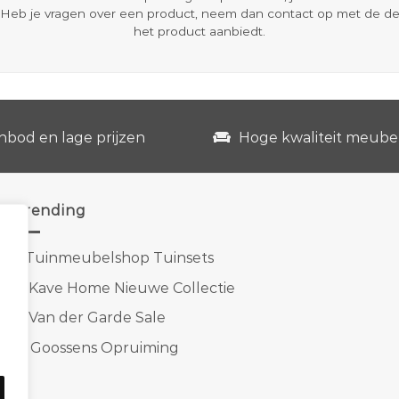
Heb je vragen over een product, neem dan contact op met de d
het product aanbiedt.
nbod en lage prijzen
Hoge kwaliteit meube
Trending
1.
Tuinmeubelshop Tuinsets
2.
Kave Home Nieuwe Collectie
3.
Van der Garde Sale
4.
Goossens Opruiming