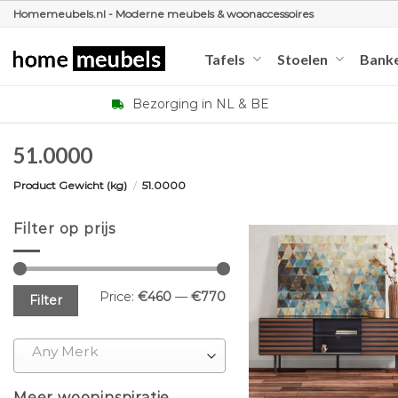
Ga
Homemeubels.nl - Moderne meubels & woonaccessoires
naar
inhoud
Tafels
Stoelen
Bank
Bezorging in NL & BE
51.0000
Product Gewicht (kg)
/
51.0000
Filter op prijs
Min
Max
Price:
€460
—
€770
Filter
price
price
Any Merk
+
Meer wooninspiratie