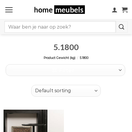
Ga
naar
inhoud
Search
for:
5.1800
Product Gewicht (kg)
/
5.1800
Filter