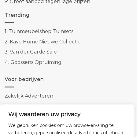
✓
Groot aanbod tegen lage prijzen
Trending
1.
Tuinmeubelshop Tuinsets
2.
Kave Home Nieuwe Collectie
3.
Van der Garde Sale
4.
Goossens Opruiming
Voor bedrijven
Zakelijk Adverteren
Banner advertenties
Wij waarderen uw privacy
Linkbuilding
We gebruiken cookies om uw browse-ervaring te
SEO copywriting
verbeteren, gepersonaliseerde advertenties of inhoud