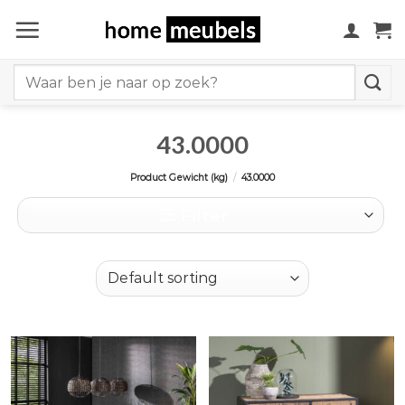
Ga
naar
inhoud
Search
for:
43.0000
Product Gewicht (kg)
/
43.0000
Filter