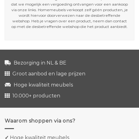
dat we mogelijk een vergoeding ontvangen voor een aankoop
via onze links. Homemeubels verkoopt zelf géén producten, je
wordt hiervoor doorverwezen naar de desbetreffende
webshop. Heb je vragen over een product, neem dan contact
op met de desbetreffende webshop die het product aanbiedt.
Bezorging in NL & BE
Groot aanbod en lage prijzen
Hoge kwaliteit meubels
10.000+ producten
Waarom shoppen via ons?
✓
Hoge kwaliteit meubels