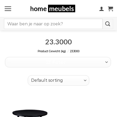
Ga
naar
inhoud
Search
for:
23.3000
Product Gewicht (kg)
/
23.3000
Filter