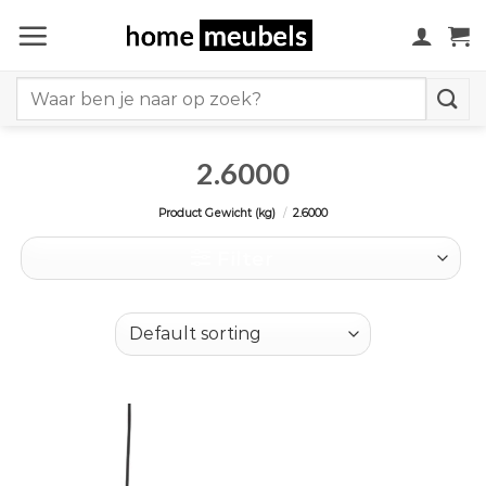
Ga
naar
inhoud
Search
for:
2.6000
Product Gewicht (kg)
/
2.6000
Filter