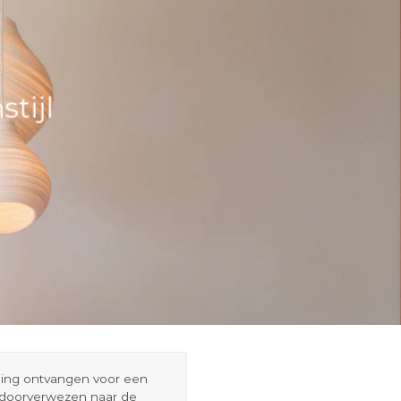
tijl
eding ontvangen voor een
r doorverwezen naar de