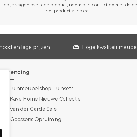
Heb je vragen over een product, neem dan contact op met de d
het product aanbiedt.
nbod en lage prijzen
Hoge kwaliteit meube
Trending
1.
Tuinmeubelshop Tuinsets
2.
Kave Home Nieuwe Collectie
3.
Van der Garde Sale
4.
Goossens Opruiming