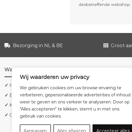
desbetreffende webshop. 
Bezorging in NL & BE
Groot aa
Waarom shoppen via ons?
Wij waarderen uw privacy
✓
Hoge kwaliteit meubels
We gebruiken cookies om uw browse-ervaring te
verbeteren, gepersonaliseerde advertenties of inhoud
✓
Bezorging in NL & BE
weer te geven en ons verkeer te analyseren. Door op
✓
Klanttevredenheid staat voorop
"Alles accepteren" te klikken, stemt u in met ons
✓
Groot aanbod tegen lage prijzen
gebruik van cookies.
Aanpassen
Alles afwijzen
Accepteer alles