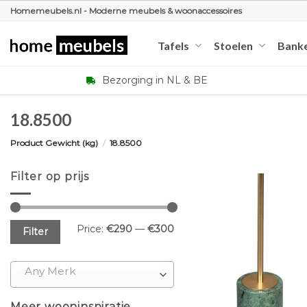
Ga
Homemeubels.nl - Moderne meubels & woonaccessoires
naar
inhoud
Tafels
Stoelen
Bank
Bezorging in NL & BE
18.8500
Product Gewicht (kg)
/
18.8500
Filter op prijs
Min
Max
Price:
€290
—
€300
Filter
price
price
Any Merk
+
Meer wooninspiratie