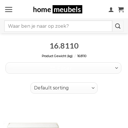
Ga
naar
inhoud
Search
for:
16.8110
Product Gewicht (kg)
/
16.8110
Filter