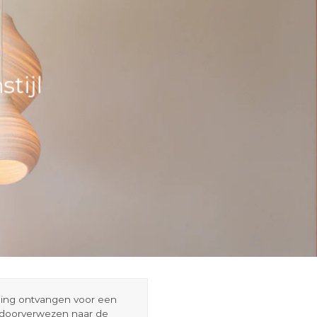
tijl
eding ontvangen voor een
r doorverwezen naar de