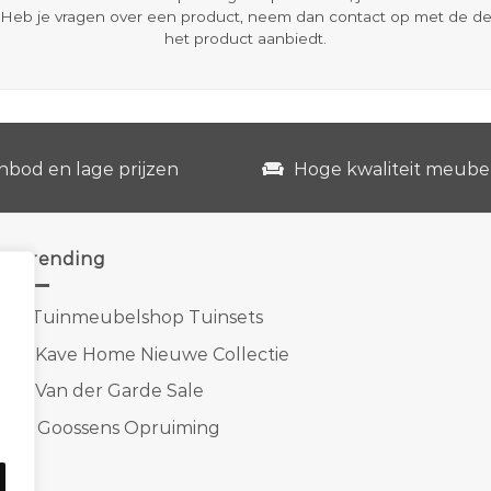
Heb je vragen over een product, neem dan contact op met de d
het product aanbiedt.
nbod en lage prijzen
Hoge kwaliteit meube
Trending
1.
Tuinmeubelshop Tuinsets
2.
Kave Home Nieuwe Collectie
3.
Van der Garde Sale
4.
Goossens Opruiming