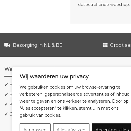
desbetreffende webshop. 
Bezorging in NL & BE
Groot aa
Waarom shoppen via ons?
Wij waarderen uw privacy
✓
Hoge kwaliteit meubels
We gebruiken cookies om uw browse-ervaring te
verbeteren, gepersonaliseerde advertenties of inhoud
✓
Bezorging in NL & BE
weer te geven en ons verkeer te analyseren. Door op
✓
Klanttevredenheid staat voorop
"Alles accepteren" te klikken, stemt u in met ons
✓
Groot aanbod tegen lage prijzen
gebruik van cookies.
Aanpassen
Alles afwijzen
Accepteer alles