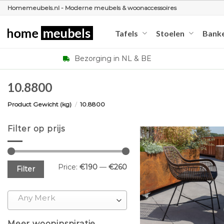
Ga
Homemeubels.nl - Moderne meubels & woonaccessoires
naar
inhoud
Tafels
Stoelen
Bank
Bezorging in NL & BE
10.8800
Product Gewicht (kg)
/
10.8800
Filter op prijs
Min
Max
Price:
€190
—
€260
Filter
price
price
Any Merk
+
Meer wooninspiratie