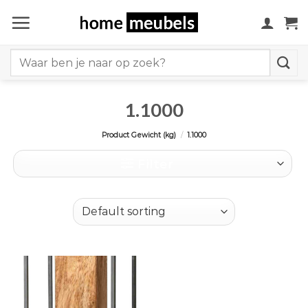
Ga
naar
inhoud
Search
for:
1.1000
Product Gewicht (kg)
/
1.1000
Filter