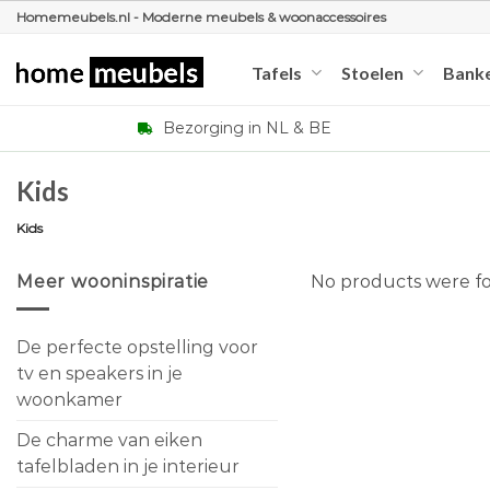
Ga
Homemeubels.nl - Moderne meubels & woonaccessoires
naar
inhoud
Tafels
Stoelen
Bank
Bezorging in NL & BE
Kids
Kids
Meer wooninspiratie
No products were fo
De perfecte opstelling voor
tv en speakers in je
woonkamer
De charme van eiken
tafelbladen in je interieur