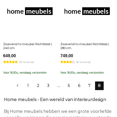
Zwevend tv-meubel RichWood |
Zwevend tv-meubel RichWood |
240 cm
280 cm
649,00
749,00
29 review(s)
18 review(s)
Voor 16.00u, vandaag verzonden
Voor 16.00u, vandaag verzonden
1
2
3
…
5
6
7
8
Home meubels - Een wereld van interieurdesign
Bij Home meubels hebben we een grote voorliefde